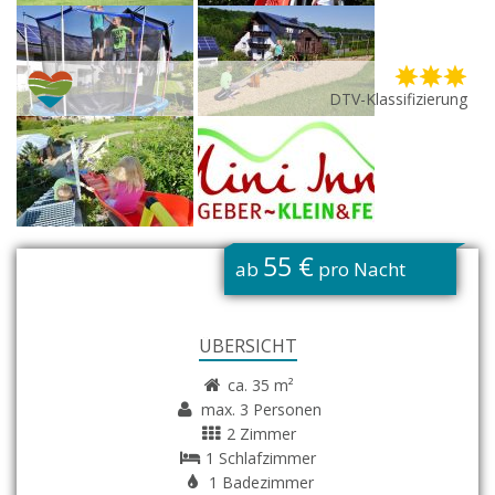
DTV-Klassifizierung
G
55 €
ab
pro Nacht
ÜBERSICHT
ca. 35 m²
max. 3 Personen
2 Zimmer
1 Schlafzimmer
1 Badezimmer