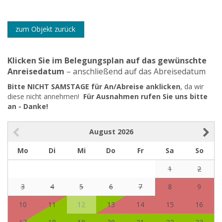
zum Objekt zurück
Klicken Sie im Belegungsplan auf das gewünschte
Anreisedatum
– anschließend auf das Abreisedatum
Bitte NICHT SAMSTAGE für An/Abreise anklicken
, da wir
diese nicht annehmen!
Für Ausnahmen rufen Sie uns bitte
an - Danke!
August
2026
Mo
Di
Mi
Do
Fr
Sa
So
1
2
3
4
5
6
7
8
9
10
11
12
13
14
15
16