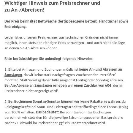
Wichtiger Hinweis zum Preisrechner und
zu An-/Abreisen!
Der Preis beinhaltet Bettwäsche (ferti
g bezogene Betten), Handtücher sowie
Endreinigung.
Leider ist es unserem Preisrechner aus technischen Gründen nicht immer
möglich, Ihnen stets den richtigen Preis anzuzeigen - und auch nicht alle Tage,
an denen Sie An-Abreisen können.
Bitte berücksichtigen Sie unbedingt folgende Hinweise:
1. Bitte bei Anfragen und Buchungen möglichst
keine An- und Abreisen an
Samstagen
, da wir keine stark nachgefragten Wochenenden 'zerreißen'
möchten. Statt Samstag daher bitte möglichst Freitag oder Sonntag anreisen.
Bei An/Abreise an Samstagen erheben wir einen
Zuschlag von 60€
, der im
Preisrechner nicht angezeigt wird!
2.
Bei Buchungen
Sonntag-Sonntag
können wir keine Rabatte gewähren
, da
Reinigungskräfte bei Sonn- und Feiertagsarbeit tarifbedingt einen Lohnzuschlag
von 100% erhalten.
Das bedeutet:
Bei Sonntag-Sonntag Buchungen
berechnen wir stets den für die jeweilige Saison angegebenen Basispreis pro
Nacht x7, obwohl im Preisrechner ggf. ein Rabatt errechnet wird.