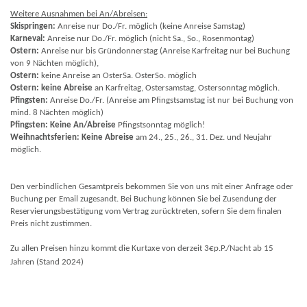
Weitere Ausnahmen bei An/Abreisen:
Skispringen:
Anreise nur Do./Fr. möglich (keine Anreise Samstag)
Karneval:
Anreise nur Do./Fr. möglich (nicht Sa., So., Rosenmontag)
Ostern:
Anreise nur bis Gründonnerstag (Anreise Karfreitag nur bei Buchung
von 9 Nächten möglich),
Ostern:
keine Anreise an OsterSa. OsterSo. möglich
Ostern:
keine Abreise
an Karfreitag, Ostersamstag, Ostersonntag möglich.
Pfingsten:
Anreise Do./Fr. (Anreise am Pfingstsamstag ist nur bei Buchung von
mind. 8 Nächten möglich)
Pfingsten:
Keine An/Abreise
Pfingstsonntag möglich!
Weihnachtsferien:
Keine Abreise
am 24., 25., 26., 31. Dez. und Neujahr
möglich.
Den verbindlichen Gesamtpreis bekommen Sie von uns mit einer Anfrage oder
Buchung per Email zugesandt. Bei Buchung können Sie bei Zusendung der
Reservierungsbestätigung vom Vertrag zurücktreten, sofern Sie dem finalen
Preis nicht zustimmen.
Zu allen Preisen hinzu kommt die Kurtaxe von derzeit 3€p.P./Nacht ab 15
Jahren (Stand 202
4)