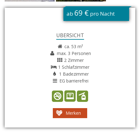
G
69 €
ab
pro Nacht
ÜBERSICHT
ca. 53 m²
max. 3 Personen
2 Zimmer
1 Schlafzimmer
1 Badezimmer
EG barrierefrei
Merken