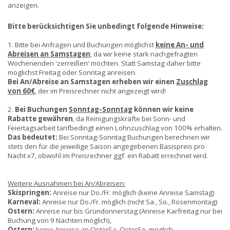
anzeigen.
Bitte berücksichtigen Sie unbedingt folgende Hinweise:
1. Bitte bei Anfragen und Buchungen möglichst
keine An- und
Abreisen an Samstagen
, da wir keine stark nachgefragten
Wochenenden 'zerreißen' möchten. Statt Samstag daher bitte
möglichst Freitag oder Sonntag anreisen.
Bei An/Abreise an Samstagen erheben wir einen
Zuschlag
von 60€
, der im Preisrechner nicht angezeigt wird!
2.
Bei Buchungen
Sonntag-Sonntag
können wir keine
Rabatte gewähren
, da Reinigungskräfte bei Sonn- und
Feiertagsarbeit tarifbedingt einen Lohnzuschlag von 100% erhalten.
Das bedeutet:
Bei Sonntag-Sonntag Buchungen berechnen wir
stets den für die jeweilige Saison angegebenen Basispreis pro
Nacht x7, obwohl im Preisrechner ggf. ein Rabatt errechnet wird.
Weitere Ausnahmen bei An/Abreisen:
Skispringen:
Anreise nur Do./Fr. möglich (keine Anreise Samstag)
Karneval:
Anreise nur Do./Fr. möglich (nicht Sa., So., Rosenmontag)
Ostern:
Anreise nur bis Gründonnerstag (Anreise Karfreitag nur bei
Buchung von 9 Nächten möglich),
Ostern:
keine Anreise an OsterSa. OsterSo. möglich