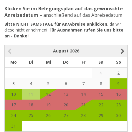
Klicken Sie im Belegungsplan auf das gewünschte
Anreisedatum
– anschließend auf das Abreisedatum
Bitte NICHT SAMSTAGE für An/Abreise anklicken
, da wir
diese nicht annehmen!
Für Ausnahmen rufen Sie uns bitte
an - Danke!
August
2026
Mo
Di
Mi
Do
Fr
Sa
So
1
2
3
4
5
6
7
8
9
10
11
12
13
14
15
16
17
18
19
20
21
22
23
24
25
26
27
28
29
30
31