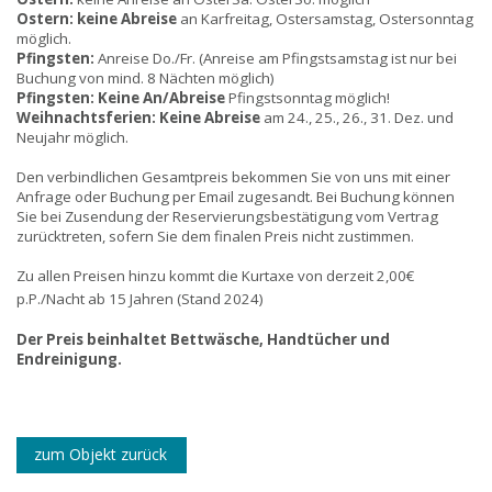
Ostern:
keine Abreise
an Karfreitag, Ostersamstag, Ostersonntag
möglich.
Pfingsten:
Anreise Do./Fr. (Anreise am Pfingstsamstag ist nur bei
Buchung von mind. 8 Nächten möglich)
Pfingsten:
Keine An/Abreise
Pfingstsonntag möglich!
Weihnachtsferien:
Keine Abreise
am 24., 25., 26., 31. Dez. und
Neujahr möglich.
Den verbindlichen Gesamtpreis bekommen Sie von uns mit einer
Anfrage oder Buchung per Email zugesandt. Bei Buchung können
Sie bei Zusendung der Reservierungsbestätigung vom Vertrag
zurücktreten, sofern Sie dem finalen Preis nicht zustimmen.
Zu allen Preisen hinzu kommt die Kurtaxe von derzeit 2,00€
p.P./Nacht ab 15 Jahren (Stand 202
4)
Der Preis beinhaltet Bettwäsche, Handtücher und
Endreinigung.
zum Objekt zurück