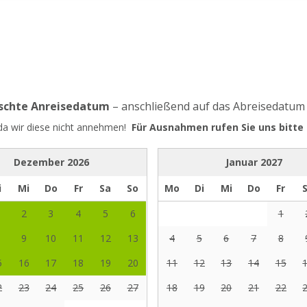
nschte Anreisedatum
– anschließend auf das Abreisedatum
 da wir diese nicht annehmen!
Für Ausnahmen rufen Sie uns bitte 
Dezember
2026
Januar
2027
i
Mi
Do
Fr
Sa
So
Mo
Di
Mi
Do
Fr
2
3
4
5
6
1
9
10
11
12
13
4
5
6
7
8
5
16
17
18
19
20
11
12
13
14
15
2
23
24
25
26
27
18
19
20
21
22