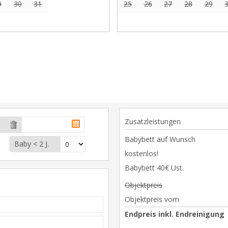
9
30
31
25
26
27
28
29
Zusatzleistungen
Babybett auf Wunsch
Baby < 2 J.
kostenlos!
Babybett 40€ Ust.
Objektpreis
Objektpreis vom
Endpreis inkl. Endreinigung