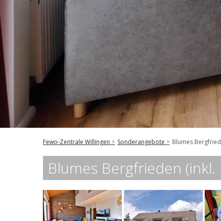
Fewo-Zentrale Willingen
Sonderangebote
Blumes Bergfriede
Blumes Bergfrieden (inkl.