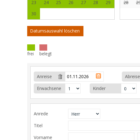
23
24
25
26
27
28
29
28
2
30
Datumsauswahl löschen
frei
belegt
Anreise
Abreise
Erwachsene
Kinder
Anrede
Titel
Vorname