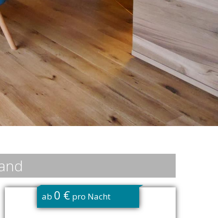
land
0 €
ab
pro Nacht