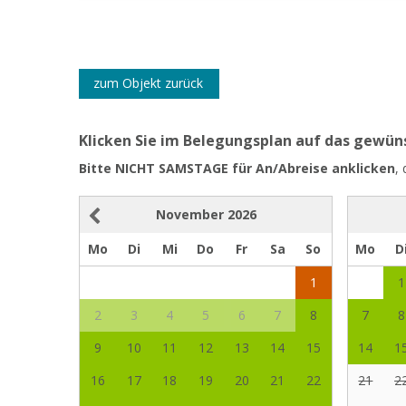
zum Objekt zurück
Klicken Sie im Belegungsplan auf das gewü
Bitte NICHT SAMSTAGE für An/Abreise anklicken
,
November
2026
Mo
Di
Mi
Do
Fr
Sa
So
Mo
D
1
1
2
3
4
5
6
7
8
7
8
9
10
11
12
13
14
15
14
1
16
17
18
19
20
21
22
21
2