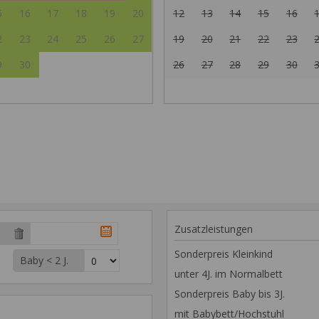
5
16
17
18
19
20
12
13
14
15
16
2
23
24
25
26
27
19
20
21
22
23
9
30
26
27
28
29
30
Zusatzleistungen
Sonderpreis Kleinkind
Baby < 2 J.
unter 4J. im Normalbett
Sonderpreis Baby bis 3J.
mit Babybett/Hochstuhl