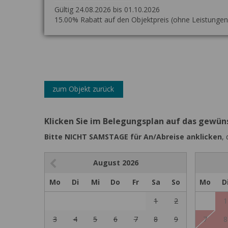
Gültig 24.08.2026 bis 01.10.2026
15.00% Rabatt auf den Objektpreis (ohne Leistungen
zum Objekt zurück
Klicken Sie im Belegungsplan auf das gewü
Bitte NICHT SAMSTAGE für An/Abreise anklicken
,
August
2026
Mo
Di
Mi
Do
Fr
Sa
So
Mo
D
1
2
1
3
4
5
6
7
8
9
7
8