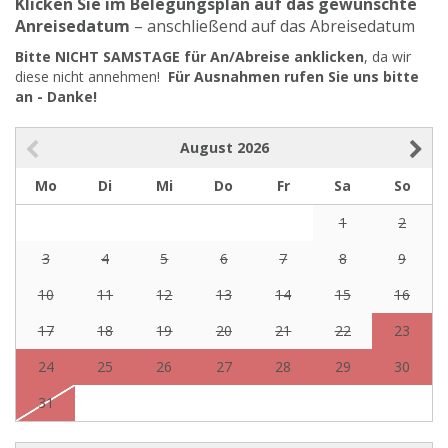
Klicken Sie im Belegungsplan auf das gewünschte
Anreisedatum
– anschließend auf das Abreisedatum
Bitte NICHT SAMSTAGE für An/Abreise anklicken
, da wir
diese nicht annehmen!
Für Ausnahmen rufen Sie uns bitte
an - Danke!
August
2026
Mo
Di
Mi
Do
Fr
Sa
So
1
2
3
4
5
6
7
8
9
10
11
12
13
14
15
16
17
18
19
20
21
22
23
24
25
26
27
28
29
30
31