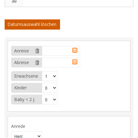
30
Datumsauswahl löschen
Anreise
Abreise
Erwachsene
Kinder
Baby < 2 J.
Anrede