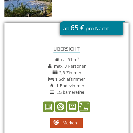
G
65 €
ab
pro Nacht
ÜBERSICHT
ca. 51 m²
max. 3 Personen
2,5 Zimmer
1 Schlafzimmer
1 Badezimmer
EG barrierefrei
Merken