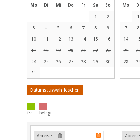
Mo
Di
Mi
Do
Fr
Sa
So
Mo
D
1
2
1
3
4
5
6
7
8
9
7
8
10
11
12
13
14
15
16
14
1
17
18
19
20
21
22
23
21
2
24
25
26
27
28
29
30
28
2
31
Datumsauswahl löschen
frei
belegt
Anreise
Abreise