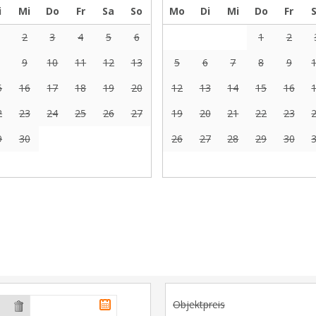
i
Mi
Do
Fr
Sa
So
Mo
Di
Mi
Do
Fr
2
3
4
5
6
1
2
9
10
11
12
13
5
6
7
8
9
5
16
17
18
19
20
12
13
14
15
16
2
23
24
25
26
27
19
20
21
22
23
9
30
26
27
28
29
30
Objektpreis