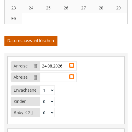
23
24
25
26
27
28
29
30
Datumsauswahl löschen
Anreise
Abreise
Erwachsene
Kinder
Baby < 2 J.