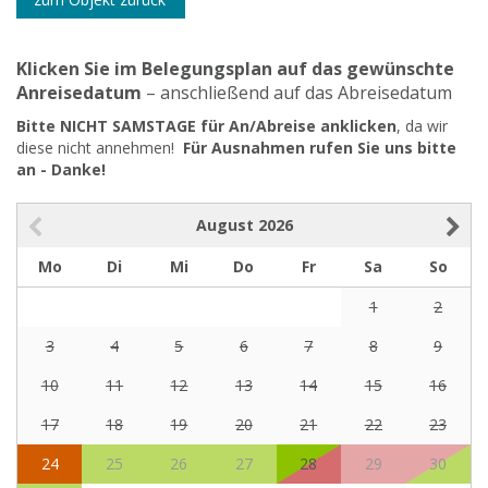
Klicken Sie im Belegungsplan auf das gewünschte
Anreisedatum
– anschließend auf das Abreisedatum
Bitte NICHT SAMSTAGE für An/Abreise anklicken
, da wir
diese nicht annehmen!
Für Ausnahmen rufen Sie uns bitte
an - Danke!
August
2026
Mo
Di
Mi
Do
Fr
Sa
So
1
2
3
4
5
6
7
8
9
10
11
12
13
14
15
16
17
18
19
20
21
22
23
24
25
26
27
28
29
30