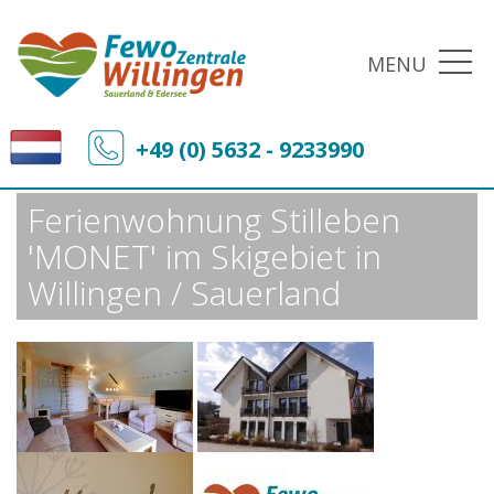
MENU
Fewo-Zentrale Willingen
Sonderangebote
+49 (0) 5632 - 9233990
Ferienwohnung Stilleben 'MONET' im Skigebiet in Willingen / Sauerland
Ferienwohnung Stilleben
'MONET' im Skigebiet in
Willingen / Sauerland