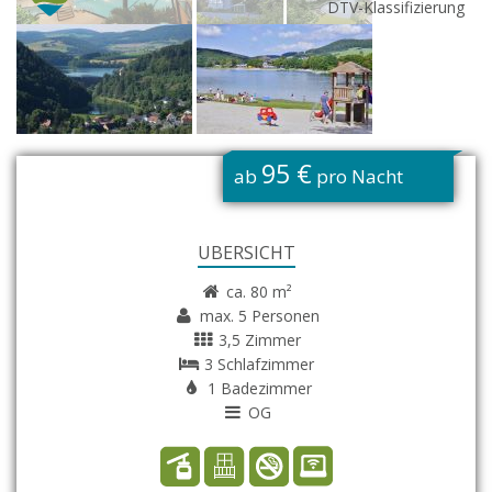
DTV-Klassifizierung
G
95 €
ab
pro Nacht
ÜBERSICHT
ca. 80 m²
max. 5 Personen
3,5 Zimmer
3 Schlafzimmer
1 Badezimmer
OG