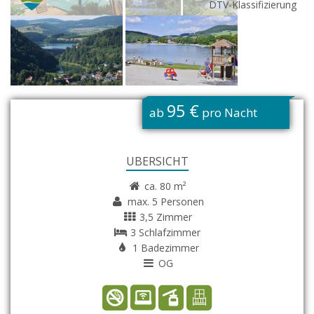
DTV-Klassifizierung
G
95 €
ab
pro Nacht
ÜBERSICHT
ca. 80 m²
max. 5 Personen
3,5 Zimmer
3 Schlafzimmer
1 Badezimmer
OG