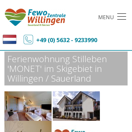
MENU
Fewo-Zentrale Willingen
Sonderangebote
+49 (0) 5632 - 9233990
Ferienwohnung Stilleben 'MONET' im Skigebiet in Willingen / Sauerland
Ferienwohnung Stilleben
'MONET' im Skigebiet in
Willingen / Sauerland