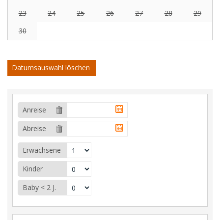
23
24
25
26
27
28
29
30
Datumsauswahl löschen
Anreise
Abreise
Erwachsene
Kinder
Baby < 2 J.