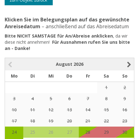
Klicken Sie im Belegungsplan auf das gewünschte
Anreisedatum
– anschließend auf das Abreisedatum
Bitte NICHT SAMSTAGE für An/Abreise anklicken
, da wir
diese nicht annehmen!
Für Ausnahmen rufen Sie uns bitte
an - Danke!
August
2026
Mo
Di
Mi
Do
Fr
Sa
So
1
2
3
4
5
6
7
8
9
10
11
12
13
14
15
16
17
18
19
20
21
22
23
24
25
26
27
28
29
30