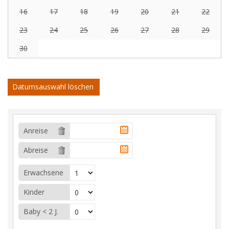
16
17
18
19
20
21
22
23
24
25
26
27
28
29
30
Datumsauswahl löschen
Anreise
Abreise
Erwachsene
Kinder
Baby < 2 J.