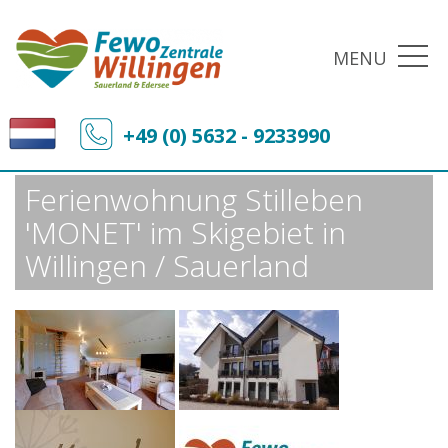
MENU
Fewo-Zentrale Willingen
Sonderangebote
+49 (0) 5632 - 9233990
Ferienwohnung Stilleben 'MONET' im Skigebiet in Willingen / Sauerland
Ferienwohnung Stilleben
'MONET' im Skigebiet in
Willingen / Sauerland