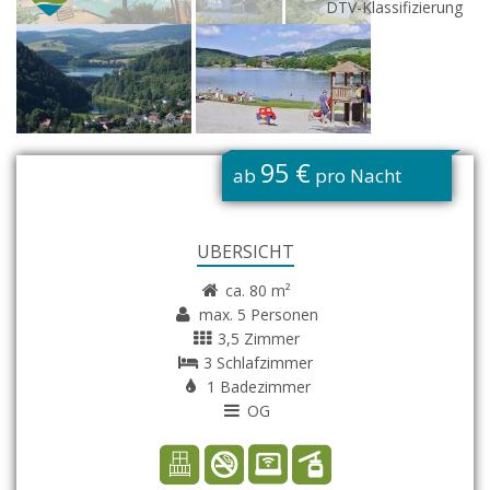
DTV-Klassifizierung
G
95 €
ab
pro Nacht
ÜBERSICHT
ca. 80 m²
max. 5 Personen
3,5 Zimmer
3 Schlafzimmer
1 Badezimmer
OG