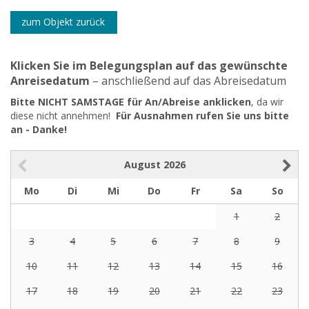
zum Objekt zurück
Klicken Sie im Belegungsplan auf das gewünschte
Anreisedatum
– anschließend auf das Abreisedatum
Bitte NICHT SAMSTAGE für An/Abreise anklicken
, da wir
diese nicht annehmen!
Für Ausnahmen rufen Sie uns bitte
an - Danke!
August
2026
Mo
Di
Mi
Do
Fr
Sa
So
1
2
3
4
5
6
7
8
9
10
11
12
13
14
15
16
17
18
19
20
21
22
23