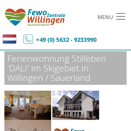
MENU
Fewo-Zentrale Willingen
Sonderangebote
+49 (0) 5632 - 9233990
Ferienwohnung Stilleben 'DALI' im Skigebiet in Willingen / Sauerland
Ferienwohnung Stilleben
'DALI' im Skigebiet in
Willingen / Sauerland