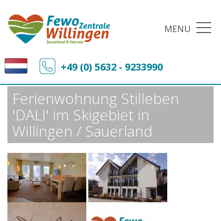
MENU
Fewo-Zentrale Willingen
Sonderangebote
+49 (0) 5632 - 9233990
Ferienwohnung Stilleben 'DALI' im Skigebiet in Willingen / Sauerland
Ferienwohnung Stilleben
'DALI' im Skigebiet in
Willingen / Sauerland