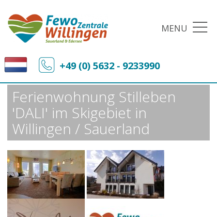
MENU
Fewo-Zentrale Willingen
Sonderangebote
+49 (0) 5632 - 9233990
Ferienwohnung Stilleben 'DALI' im Skigebiet in Willingen / Sauerland
Ferienwohnung Stilleben
'DALI' im Skigebiet in
Willingen / Sauerland