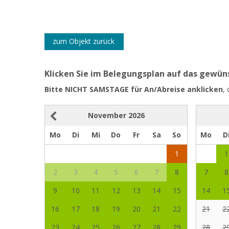
zum Objekt zurück
Klicken Sie im Belegungsplan auf das gewü
Bitte NICHT SAMSTAGE für An/Abreise anklicken
,
November
2026
Mo
Di
Mi
Do
Fr
Sa
So
Mo
D
1
1
2
3
4
5
6
7
8
7
8
9
10
11
12
13
14
15
14
1
16
17
18
19
20
21
22
21
2
23
24
25
26
27
28
29
28
2