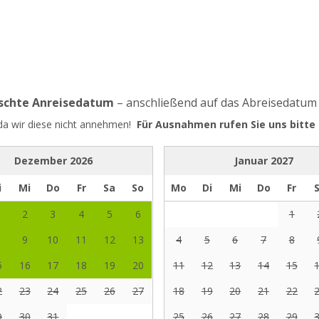
nschte Anreisedatum
– anschließend auf das Abreisedatum
 da wir diese nicht annehmen!
Für Ausnahmen rufen Sie uns bitte 
Dezember
2026
Januar
2027
i
Mi
Do
Fr
Sa
So
Mo
Di
Mi
Do
Fr
2
3
4
5
6
1
9
10
11
12
13
4
5
6
7
8
5
16
17
18
19
20
11
12
13
14
15
2
23
24
25
26
27
18
19
20
21
22
9
30
31
25
26
27
28
29