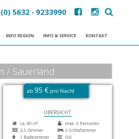
 (0) 5632 - 9233990
INFO REGION
INFO & SERVICE
KONTAKT
n / Sauerland
95 €
ab
pro Nacht
ÜBERSICHT
ca. 80 m²
max. 5 Personen
3,5 Zimmer
3 Schlafzimmer
1 Badezimmer
OG