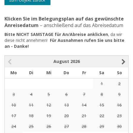
Klicken Sie im Belegungsplan auf das gewünschte
Anreisedatum
– anschließend auf das Abreisedatum
Bitte NICHT SAMSTAGE für An/Abreise anklicken
, da wir
diese nicht annehmen!
Für Ausnahmen rufen Sie uns bitte
an - Danke!
August
2026
Mo
Di
Mi
Do
Fr
Sa
So
1
2
3
4
5
6
7
8
9
10
11
12
13
14
15
16
17
18
19
20
21
22
23
24
25
26
27
28
29
30