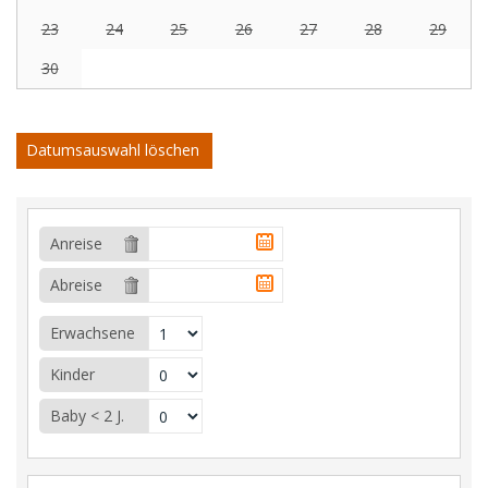
23
24
25
26
27
28
29
30
Datumsauswahl löschen
Anreise
Abreise
Erwachsene
Kinder
Baby < 2 J.