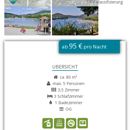
DTV-Klassifizierung
G
95 €
ab
pro Nacht
ÜBERSICHT
ca. 80 m²
max. 5 Personen
3,5 Zimmer
3 Schlafzimmer
1 Badezimmer
OG