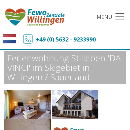
MENU
Fewo-Zentrale Willingen
Sonderangebote
+49 (0) 5632 - 9233990
Ferienwohnung Stilleben 'DA VINCI' im Skigebiet in Willingen / Sauerland
Ferienwohnung Stilleben 'DA
VINCI' im Skigebiet in
Willingen / Sauerland