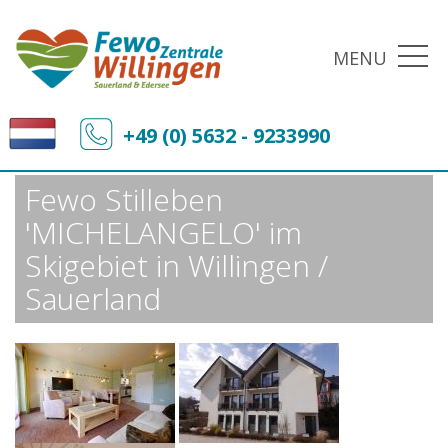
MENU
Fewo-Zentrale Willingen
Sonderangebote
+49 (0) 5632 - 9233990
Fewo Stilleben 'MICHELANGELO' im Skigebiet in Willingen / Sauerland
Fewo Stilleben
'MICHELANGELO' im
Skigebiet in Willingen /
Sauerland