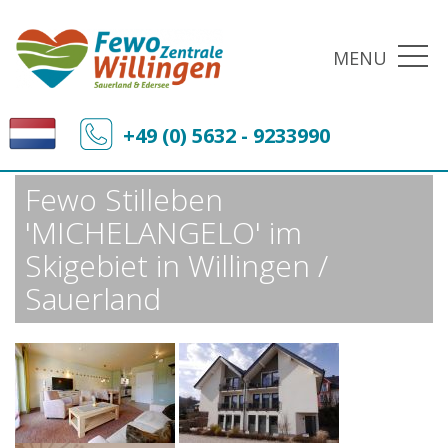
MENU
Fewo-Zentrale Willingen
Sonderangebote
+49 (0) 5632 - 9233990
Fewo Stilleben 'MICHELANGELO' im Skigebiet in Willingen / Sauerland
Fewo Stilleben
'MICHELANGELO' im
Skigebiet in Willingen /
Sauerland