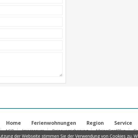
Home
Ferienwohnungen
Region
Service
AGB
Impressum
Reiseversicherung
MeineCardPlus
Ei
tzung der Webseite stimmen Sie der Verwendung von Cookies zu. Wei