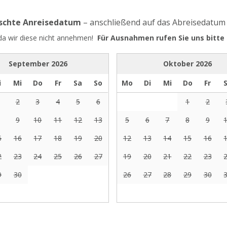
nschte Anreisedatum
– anschließend auf das Abreisedatum
 da wir diese nicht annehmen!
Für Ausnahmen rufen Sie uns bitte 
September
2026
Oktober
2026
i
Mi
Do
Fr
Sa
So
Mo
Di
Mi
Do
Fr
2
3
4
5
6
1
2
9
10
11
12
13
5
6
7
8
9
5
16
17
18
19
20
12
13
14
15
16
2
23
24
25
26
27
19
20
21
22
23
9
30
26
27
28
29
30