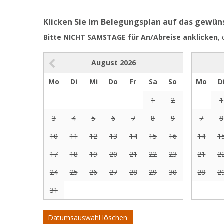
Klicken Sie im Belegungsplan auf das gewü
Bitte NICHT SAMSTAGE für An/Abreise anklicken
,
August
2026
Mo
Di
Mi
Do
Fr
Sa
So
Mo
D
1
2
1
3
4
5
6
7
8
9
7
8
10
11
12
13
14
15
16
14
1
17
18
19
20
21
22
23
21
2
24
25
26
27
28
29
30
28
2
31
Datumsauswahl löschen