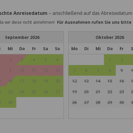
nschte Anreisedatum
– anschließend auf das Abreisedatum
 da wir diese nicht annehmen!
Für Ausnahmen rufen Sie uns bitte 
September
2026
Oktober
2026
i
Mi
Do
Fr
Sa
So
Mo
Di
Mi
Do
Fr
2
3
4
5
6
1
2
9
10
11
12
13
5
6
7
8
9
5
16
17
18
19
20
12
13
14
15
16
2
23
24
25
26
27
19
20
21
22
23
9
30
26
27
28
29
30