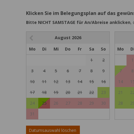
Klicken Sie im Belegungsplan auf das gewü
Bitte NICHT SAMSTAGE für An/Abreise anklicken
,
August
2026
Mo
Di
Mi
Do
Fr
Sa
So
Mo
D
1
2
1
3
4
5
6
7
8
9
7
8
10
11
12
13
14
15
16
14
1
17
18
19
20
21
22
23
21
2
24
25
26
27
28
29
30
28
2
31
Datumsauswahl löschen