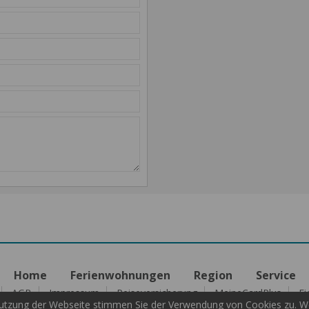
Home
Ferienwohnungen
Region
Service
AGB
Impressum
Reiseversicherung
MeineCardPlus
Ei
tzung der Webseite stimmen Sie der Verwendung von Cookies zu. Wei