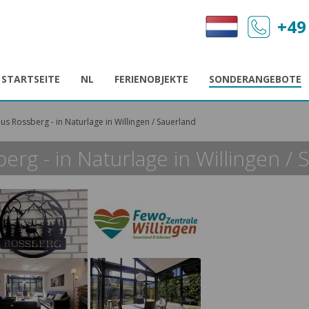
+49
STARTSEITE
NL
FERIENOBJEKTE
SONDERANGEBOTE
s Rossberg - in Naturlage in Willingen / Sauerland
rg - in Naturlage in Willingen / 