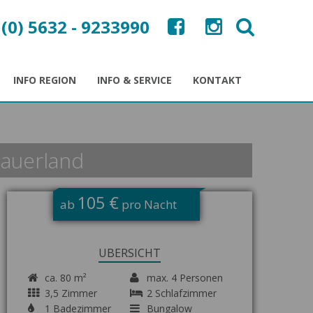
 (0) 5632 - 9233990
INFO REGION
INFO & SERVICE
KONTAKT
Sauerland
105 €
ab
pro Nacht
ÜBERSICHT
ca. 80 m²
max. 4 Personen
3,5 Zimmer
2 Schlafzimmer
1 Badezimmer
Bungalow