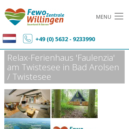
MENU
Fewo-Zentrale Willingen
Sonderangebote
+49 (0) 5632 - 9233990
Relax-Ferienhaus 'Faulenzia' am Twistesee in Bad Arolsen / Twistesee
Relax-Ferienhaus 'Faulenzia'
am Twistesee in Bad Arolsen
/ Twistesee