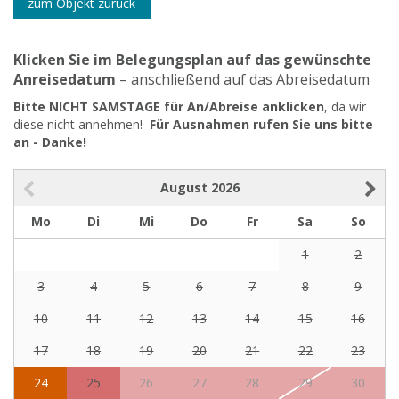
zum Objekt zurück
Klicken Sie im Belegungsplan auf das gewünschte
Anreisedatum
– anschließend auf das Abreisedatum
Bitte NICHT SAMSTAGE für An/Abreise anklicken
, da wir
diese nicht annehmen!
Für Ausnahmen rufen Sie uns bitte
an - Danke!
August
2026
Mo
Di
Mi
Do
Fr
Sa
So
1
2
3
4
5
6
7
8
9
10
11
12
13
14
15
16
17
18
19
20
21
22
23
24
25
26
27
28
29
30