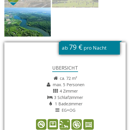
G
79 €
ab
pro Nacht
ÜBERSICHT
ca. 72 m²
max. 5 Personen
4 Zimmer
3 Schlafzimmer
1 Badezimmer
EG+OG