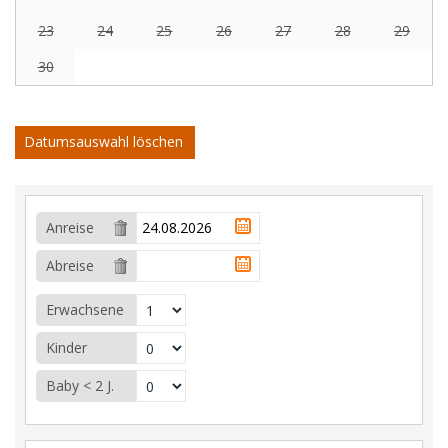
23
24
25
26
27
28
29
30
Datumsauswahl löschen
Anreise
Abreise
Erwachsene
Kinder
Baby < 2 J.