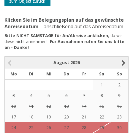
zum Objekt zurück
Klicken Sie im Belegungsplan auf das gewünschte
Anreisedatum
– anschließend auf das Abreisedatum
Bitte NICHT SAMSTAGE für An/Abreise anklicken
, da wir
diese nicht annehmen!
Für Ausnahmen rufen Sie uns bitte
an - Danke!
August
2026
Mo
Di
Mi
Do
Fr
Sa
So
1
2
3
4
5
6
7
8
9
10
11
12
13
14
15
16
17
18
19
20
21
22
23
24
25
26
27
28
29
30