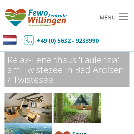
MENU
Fewo-Zentrale Willingen
Sonderangebote
+49 (0) 5632 - 9233990
Relax-Ferienhaus 'Faulenzia' am Twistesee in Bad Arolsen / Twistesee
Relax-Ferienhaus 'Faulenzia'
am Twistesee in Bad Arolsen
/ Twistesee