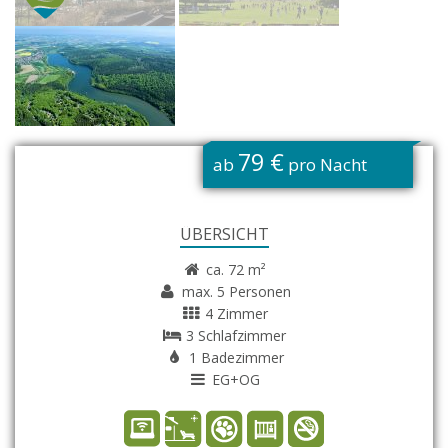
G
79 €
ab
pro Nacht
ÜBERSICHT
ca. 72 m²
max. 5 Personen
4 Zimmer
3 Schlafzimmer
1 Badezimmer
EG+OG