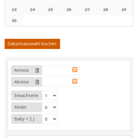
23
24
25
26
27
28
29
30
Datumsauswahl löschen
Anreise
Abreise
Erwachsene
Kinder
Baby < 2 J.