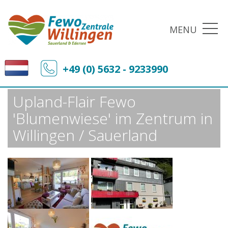
MENU
Fewo-Zentrale Willingen
Sonderangebote
+49 (0) 5632 - 9233990
Upland-Flair Fewo 'Blumenwiese' im Zentrum in Willingen / Sauerland
Upland-Flair Fewo
'Blumenwiese' im Zentrum in
Willingen / Sauerland