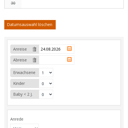
30
Datumsauswahl löschen
Anreise
Abreise
Erwachsene
Kinder
Baby < 2 J.
Anrede