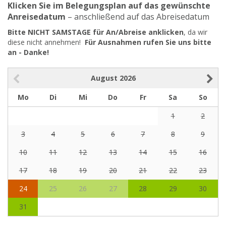
Klicken Sie im Belegungsplan auf das gewünschte
Anreisedatum
– anschließend auf das Abreisedatum
Bitte NICHT SAMSTAGE für An/Abreise anklicken
, da wir
diese nicht annehmen!
Für Ausnahmen rufen Sie uns bitte
an - Danke!
August
2026
Mo
Di
Mi
Do
Fr
Sa
So
1
2
3
4
5
6
7
8
9
10
11
12
13
14
15
16
17
18
19
20
21
22
23
24
25
26
27
28
29
30
31