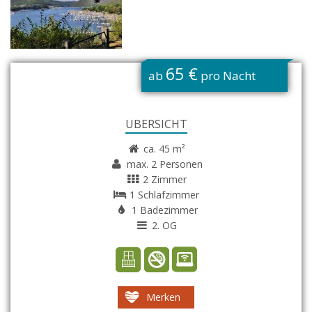
G
65 €
ab
pro Nacht
ÜBERSICHT
ca. 45 m²
max. 2 Personen
2 Zimmer
1 Schlafzimmer
1 Badezimmer
2. OG
Merken