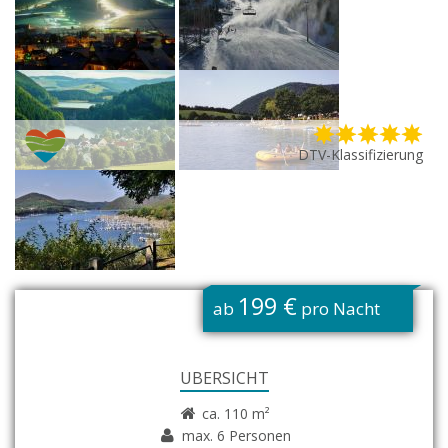
DTV-Klassifizierung
G
199 €
ab
pro Nacht
ÜBERSICHT
ca. 110 m²
max. 6 Personen