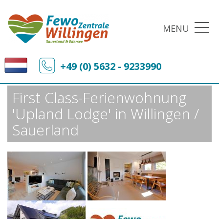
MENU
Fewo-Zentrale Willingen
Sonderangebote
+49 (0) 5632 - 9233990
First Class-Ferienwohnung 'Upland Lodge' in Willingen / Sauerland
First Class-Ferienwohnung
'Upland Lodge' in Willingen /
Sauerland