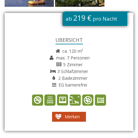
G
219 €
ab
pro Nacht
ÜBERSICHT
ca. 120 m²
max. 7 Personen
5 Zimmer
3 Schlafzimmer
2 Badezimmer
EG barrierefrei
Merken