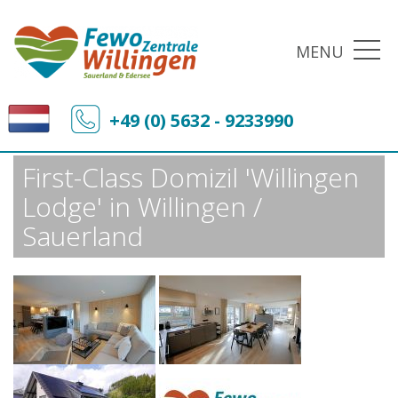
MENU
Fewo-Zentrale Willingen
Sonderangebote
+49 (0) 5632 - 9233990
First-Class Domizil 'Willingen Lodge' in Willingen / Sauerland
First-Class Domizil 'Willingen
Lodge' in Willingen /
Sauerland