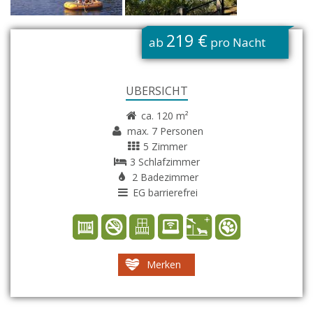
G
219 €
ab
pro Nacht
ÜBERSICHT
ca. 120 m²
max. 7 Personen
5 Zimmer
3 Schlafzimmer
2 Badezimmer
EG barrierefrei
Merken