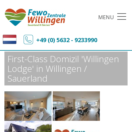
MENU
Fewo-Zentrale Willingen
Sonderangebote
+49 (0) 5632 - 9233990
First-Class Domizil 'Willingen Lodge' in Willingen / Sauerland
First-Class Domizil 'Willingen
Lodge' in Willingen /
Sauerland