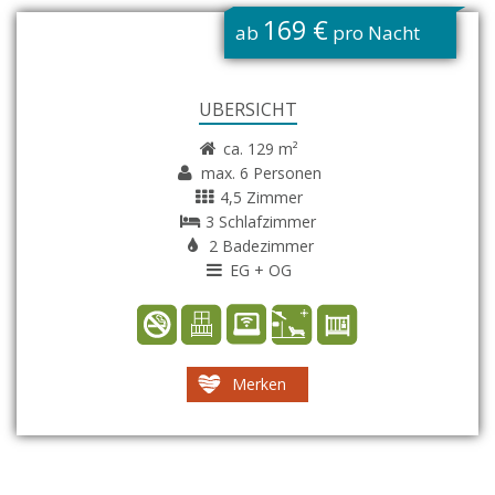
G
169 €
ab
pro Nacht
ÜBERSICHT
ca. 129 m²
max. 6 Personen
4,5 Zimmer
3 Schlafzimmer
2 Badezimmer
EG + OG
Merken