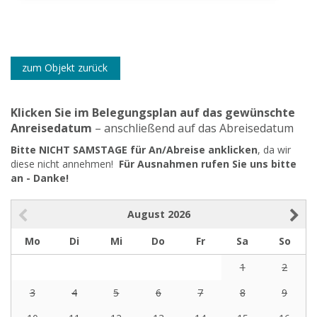
zum Objekt zurück
Klicken Sie im Belegungsplan auf das gewünschte
Anreisedatum
– anschließend auf das Abreisedatum
Bitte NICHT SAMSTAGE für An/Abreise anklicken
, da wir
diese nicht annehmen!
Für Ausnahmen rufen Sie uns bitte
an - Danke!
August
2026
Mo
Di
Mi
Do
Fr
Sa
So
1
2
3
4
5
6
7
8
9