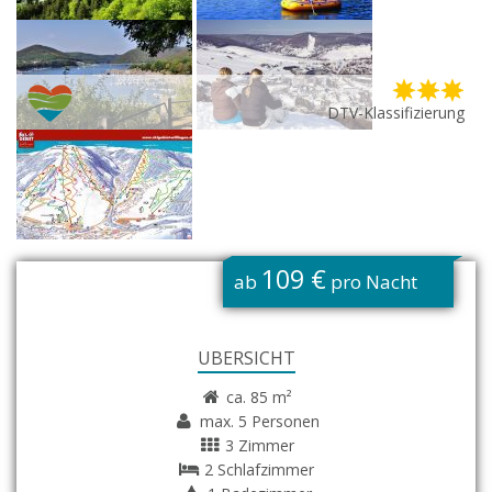
DTV-Klassifizierung
G
109 €
ab
pro Nacht
ÜBERSICHT
ca. 85 m²
max. 5 Personen
3 Zimmer
2 Schlafzimmer