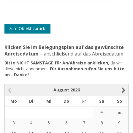
zum Objekt zurück
Klicken Sie im Belegungsplan auf das gewünschte
Anreisedatum
– anschließend auf das Abreisedatum
Bitte NICHT SAMSTAGE für An/Abreise anklicken
, da wir
diese nicht annehmen!
Für Ausnahmen rufen Sie uns bitte
an - Danke!
August
2026
Mo
Di
Mi
Do
Fr
Sa
So
1
2
3
4
5
6
7
8
9