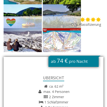
DTV-Klassifizierung
G
74 €
ab
pro Nacht
ÜBERSICHT
ca. 62 m²
max. 4 Personen
2 Zimmer
1 Schlafzimmer