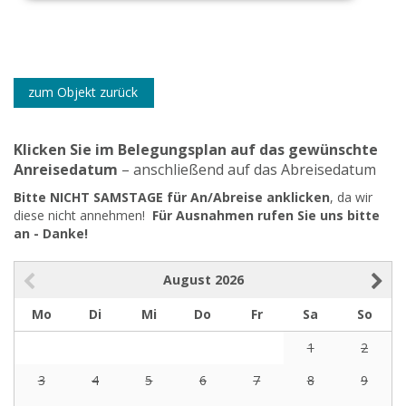
zum Objekt zurück
Klicken Sie im Belegungsplan auf das gewünschte
Anreisedatum
– anschließend auf das Abreisedatum
Bitte NICHT SAMSTAGE für An/Abreise anklicken
, da wir
diese nicht annehmen!
Für Ausnahmen rufen Sie uns bitte
an - Danke!
August
2026
Mo
Di
Mi
Do
Fr
Sa
So
1
2
3
4
5
6
7
8
9