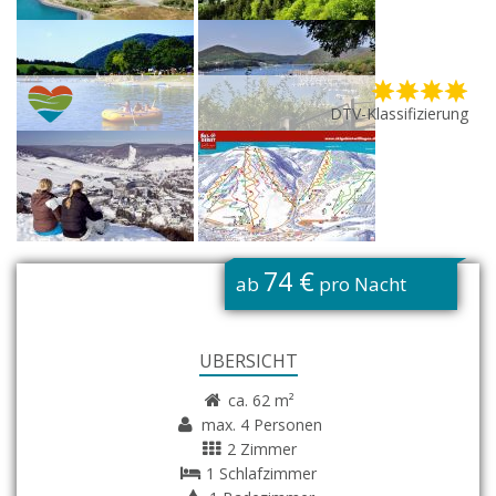
DTV-Klassifizierung
G
74 €
ab
pro Nacht
ÜBERSICHT
ca. 62 m²
max. 4 Personen
2 Zimmer
1 Schlafzimmer