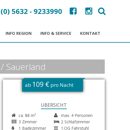
 (0) 5632 - 9233990
INFO REGION
INFO & SERVICE
KONTAKT
 / Sauerland
109 €
ab
pro Nacht
ÜBERSICHT
ca. 88 m²
max. 4 Personen
3 Zimmer
2 Schlafzimmer
1 Badezimmer
1.OG Fahrstuhl