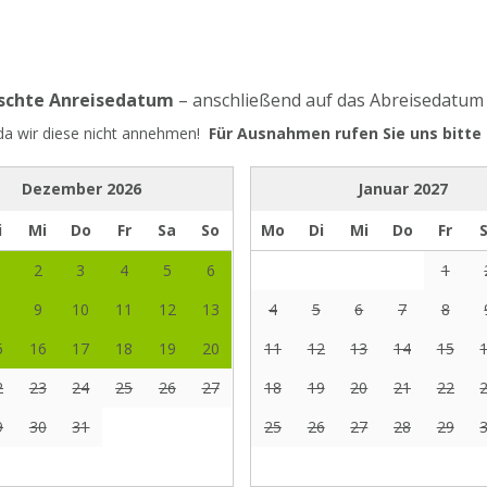
nschte Anreisedatum
– anschließend auf das Abreisedatum
 da wir diese nicht annehmen!
Für Ausnahmen rufen Sie uns bitte 
Dezember
2026
Januar
2027
i
Mi
Do
Fr
Sa
So
Mo
Di
Mi
Do
Fr
2
3
4
5
6
1
9
10
11
12
13
4
5
6
7
8
5
16
17
18
19
20
11
12
13
14
15
2
23
24
25
26
27
18
19
20
21
22
9
30
31
25
26
27
28
29