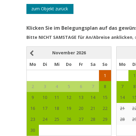
zum Objekt zurück
Klicken Sie im Belegungsplan auf das gewü
Bitte NICHT SAMSTAGE für An/Abreise anklicken
,
November
2026
Mo
Di
Mi
Do
Fr
Sa
So
Mo
D
1
1
2
3
4
5
6
7
8
7
8
9
10
11
12
13
14
15
14
1
16
17
18
19
20
21
22
21
2
23
24
25
26
27
28
29
28
2
30