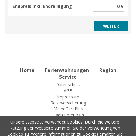
Endpreis inkl. Endreinigung
0 €
Home
Ferienwohnungen
Region
Service
Datenschutz
AGB
Impressum
Reiseversicherung
MeineCardPlus
Eigentümerlogin
Unsere Webseite verwendet Cookies. Durch die weitere
Nutzung der Webseite stimmen Sie der Verwendung von
Cookies zu. Weitere Informationen zu Cookies erhalten Sie
© 2015 Fewo-Zentrale Willingen