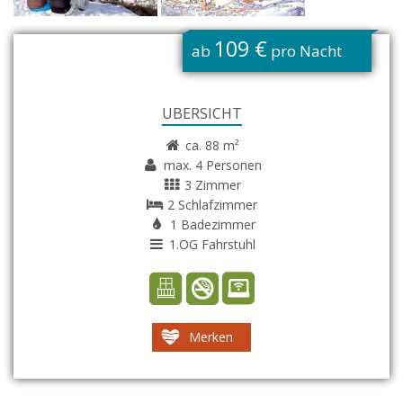
G
109 €
ab
pro Nacht
ÜBERSICHT
ca. 88 m²
max. 4 Personen
3 Zimmer
2 Schlafzimmer
1 Badezimmer
1.OG Fahrstuhl
Merken