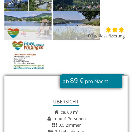
DTV-Klassifizierung
G
89 €
ab
pro Nacht
ÜBERSICHT
ca. 60 m²
max. 4 Personen
3,5 Zimmer
2 Schlafzimmer