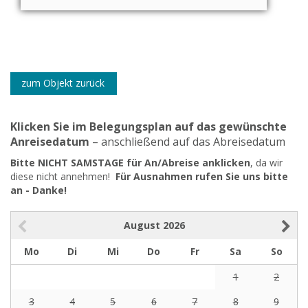
zum Objekt zurück
Klicken Sie im Belegungsplan auf das gewünschte
Anreisedatum
– anschließend auf das Abreisedatum
Bitte NICHT SAMSTAGE für An/Abreise anklicken
, da wir
diese nicht annehmen!
Für Ausnahmen rufen Sie uns bitte
an - Danke!
August
2026
Mo
Di
Mi
Do
Fr
Sa
So
1
2
3
4
5
6
7
8
9