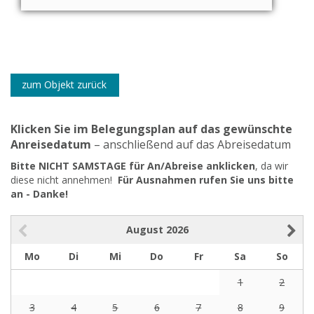
zum Objekt zurück
Klicken Sie im Belegungsplan auf das gewünschte
Anreisedatum
– anschließend auf das Abreisedatum
Bitte NICHT SAMSTAGE für An/Abreise anklicken
, da wir
diese nicht annehmen!
Für Ausnahmen rufen Sie uns bitte
an - Danke!
August
2026
Mo
Di
Mi
Do
Fr
Sa
So
1
2
3
4
5
6
7
8
9