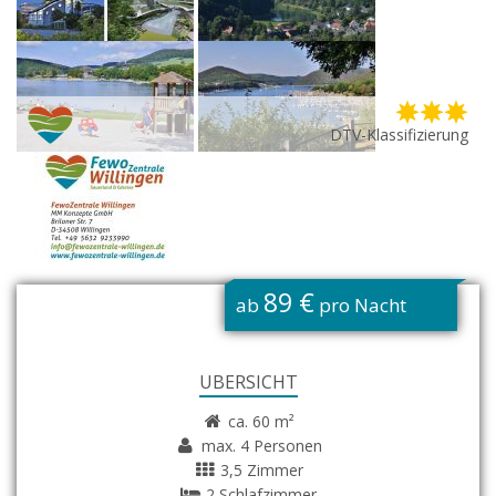
DTV-Klassifizierung
G
89 €
ab
pro Nacht
ÜBERSICHT
ca. 60 m²
max. 4 Personen
3,5 Zimmer
2 Schlafzimmer