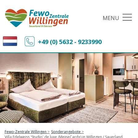
MENU
+49 (0) 5632 - 9233990
Fewo-Zentrale Willingen
Sonderangebote
Villa Edelweiss 'Studio' de luxe (MeineCard+) in Willingen / Sauerland