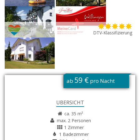
DTV-Klassifizierung
G
59 €
ab
pro Nacht
ÜBERSICHT
ca. 35 m²
max. 2 Personen
1 Zimmer
1 Badezimmer