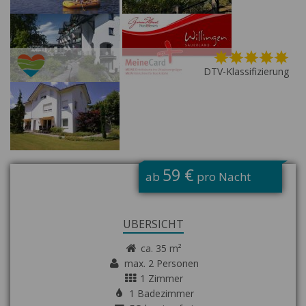
DTV-Klassifizierung
G
59 €
ab
pro Nacht
ÜBERSICHT
ca. 35 m²
max. 2 Personen
1 Zimmer
1 Badezimmer