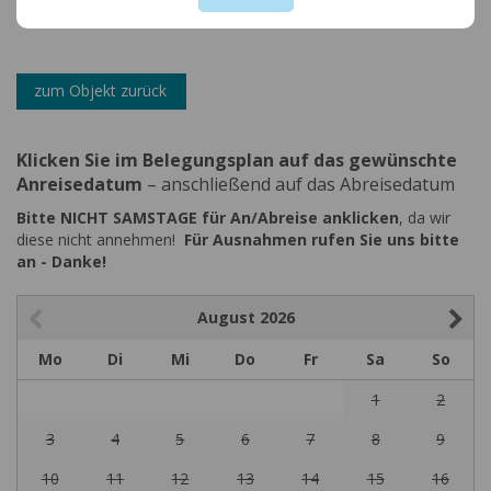
zum Objekt zurück
Klicken Sie im Belegungsplan auf das gewünschte
Anreisedatum
– anschließend auf das Abreisedatum
Bitte NICHT SAMSTAGE für An/Abreise anklicken
, da wir
diese nicht annehmen!
Für Ausnahmen rufen Sie uns bitte
an - Danke!
August
2026
Mo
Di
Mi
Do
Fr
Sa
So
1
2
3
4
5
6
7
8
9
10
11
12
13
14
15
16