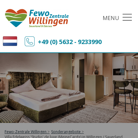
MENU
+49 (0) 5632 - 9233990
Fewo-Zentrale Willingen
Sonderangebote
Villa Edelweiss 'Studio' de luxe (MeineCard+) in Willingen / Sauerland