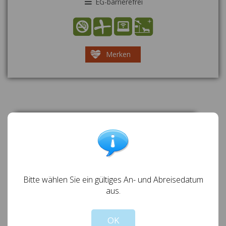
EG-barrierefrei
Merken
EINE WOCHE BLEIBEN - NUR
6 NÄCHTE ZAHLEN IM
SEPTEMBER (AUSSER SA.-SA. U
ND SO.-SO.)
Bitte wählen Sie ein gültiges An- und Abreisedatum
Gültig 23.08.2026 bis 08.10.2026
aus.
7 Tage buchen und nur 6 Tage zahlen
OK