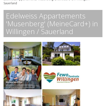
Sauerland
Edelweiss Appartements
'Musenberg' (MeineCard+) in
Willingen / Sauerland