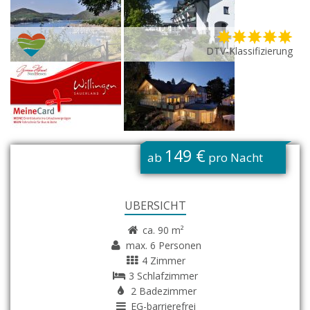
DTV-Klassifizierung
G
149 €
ab
pro Nacht
ÜBERSICHT
ca. 90 m²
max. 6 Personen
4 Zimmer
3 Schlafzimmer
2 Badezimmer
EG-barrierefrei