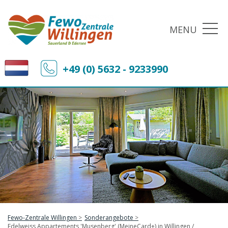
MENU
+49 (0) 5632 - 9233990
Fewo-Zentrale Willingen
Sonderangebote
Edelweiss Appartements 'Musenberg' (MeineCard+) in Willingen /