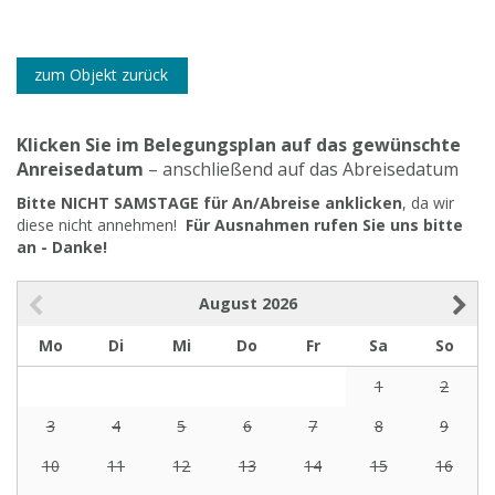
zum Objekt zurück
Klicken Sie im Belegungsplan auf das gewünschte
Anreisedatum
– anschließend auf das Abreisedatum
Bitte NICHT SAMSTAGE für An/Abreise anklicken
, da wir
diese nicht annehmen!
Für Ausnahmen rufen Sie uns bitte
an - Danke!
August
2026
Mo
Di
Mi
Do
Fr
Sa
So
1
2
3
4
5
6
7
8
9
10
11
12
13
14
15
16