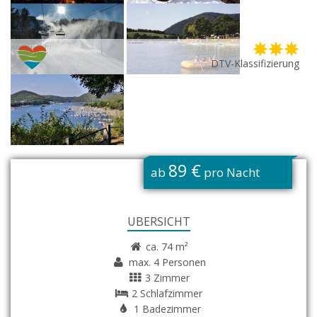
DTV-Klassifizierung
G
89 €
ab
pro Nacht
ÜBERSICHT
ca. 74 m²
max. 4 Personen
3 Zimmer
2 Schlafzimmer
1 Badezimmer