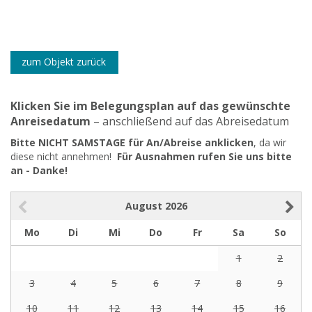
zum Objekt zurück
Klicken Sie im Belegungsplan auf das gewünschte
Anreisedatum
– anschließend auf das Abreisedatum
Bitte NICHT SAMSTAGE für An/Abreise anklicken
, da wir
diese nicht annehmen!
Für Ausnahmen rufen Sie uns bitte
an - Danke!
August
2026
Mo
Di
Mi
Do
Fr
Sa
So
1
2
3
4
5
6
7
8
9
10
11
12
13
14
15
16