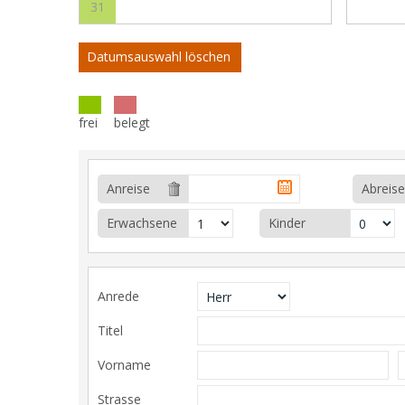
31
Datumsauswahl löschen
frei
belegt
Anreise
Abreise
Erwachsene
Kinder
Anrede
Titel
Vorname
Strasse