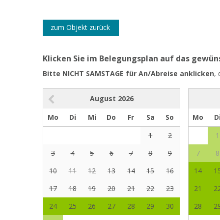
zum Objekt zurück
Klicken Sie im Belegungsplan auf das gewü
Bitte NICHT SAMSTAGE für An/Abreise anklicken
,
August
2026
Mo
Di
Mi
Do
Fr
Sa
So
Mo
D
1
2
1
3
4
5
6
7
8
9
7
8
10
11
12
13
14
15
16
14
1
17
18
19
20
21
22
23
21
2
24
25
26
27
28
29
30
28
2