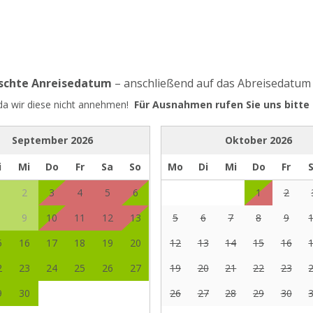
nschte Anreisedatum
– anschließend auf das Abreisedatum
 da wir diese nicht annehmen!
Für Ausnahmen rufen Sie uns bitte 
September
2026
Oktober
2026
i
Mi
Do
Fr
Sa
So
Mo
Di
Mi
Do
Fr
2
3
4
5
6
1
2
9
10
11
12
13
5
6
7
8
9
5
16
17
18
19
20
12
13
14
15
16
2
23
24
25
26
27
19
20
21
22
23
9
30
26
27
28
29
30