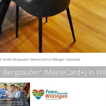
il 'Großer Bergzauber' (MeineCard+) in Willingen / Sauerland
er Bergzauber' (MeineCard+) in Wil