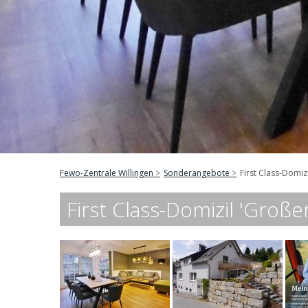
Fewo-Zentrale Willingen
Sonderangebote
First Class-Domiz
First Class-Domizil 'Groß