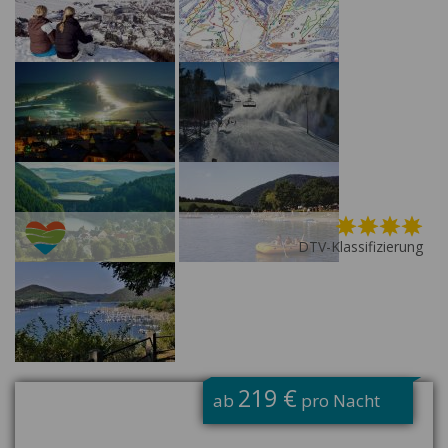
DTV-Klassifizierung
G
219 €
ab
pro Nacht