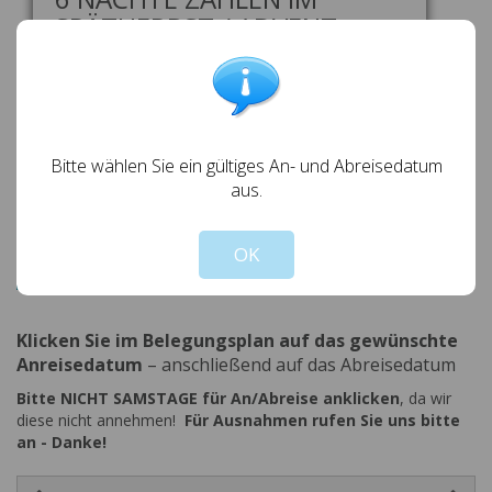
SPÄTHERBST / ADVENT
(AUSSER SO.-SO.)
Gültig 01.11.2026 bis 20.12.2026
7 Tage buchen und nur 6 Tage zahlen
Bitte wählen Sie ein gültiges An- und Abreisedatum
aus.
OK
zum Objekt zurück
Klicken Sie im Belegungsplan auf das gewünschte
Anreisedatum
– anschließend auf das Abreisedatum
Bitte NICHT SAMSTAGE für An/Abreise anklicken
, da wir
diese nicht annehmen!
Für Ausnahmen rufen Sie uns bitte
an - Danke!