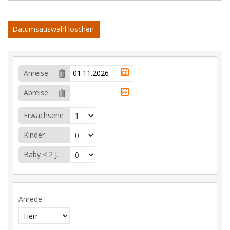
Datumsauswahl löschen
Anreise
Abreise
Erwachsene
Kinder
Baby < 2 J.
Anrede