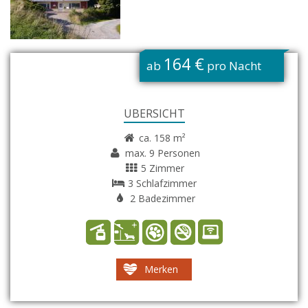
G
164 €
ab
pro Nacht
ÜBERSICHT
ca. 158 m²
max. 9 Personen
5 Zimmer
3 Schlafzimmer
2 Badezimmer
Merken