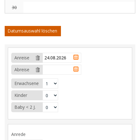
30
Datumsauswahl löschen
Anreise
Abreise
Erwachsene
Kinder
Baby < 2 J.
Anrede