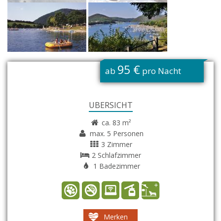
G
95 €
ab
pro Nacht
ÜBERSICHT
ca. 83 m²
max. 5 Personen
3 Zimmer
2 Schlafzimmer
1 Badezimmer
Merken