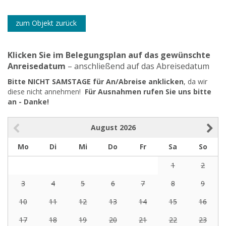
zum Objekt zurück
Klicken Sie im Belegungsplan auf das gewünschte
Anreisedatum
– anschließend auf das Abreisedatum
Bitte NICHT SAMSTAGE für An/Abreise anklicken
, da wir
diese nicht annehmen!
Für Ausnahmen rufen Sie uns bitte
an - Danke!
August
2026
Mo
Di
Mi
Do
Fr
Sa
So
1
2
3
4
5
6
7
8
9
10
11
12
13
14
15
16
17
18
19
20
21
22
23