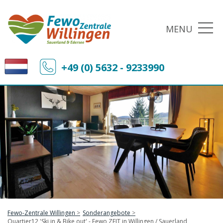
MENU
+49 (0) 5632 - 9233990
Fewo-Zentrale Willingen
Sonderangebote
Quartier12 'Ski in & Bike out' - Fewo ZEIT in Willingen / Sauerland