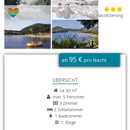
DTV-Klassifizierung
G
95 €
ab
pro Nacht
ÜBERSICHT
ca. 83 m²
max. 5 Personen
3 Zimmer
2 Schlafzimmer
1 Badezimmer
1. Etage