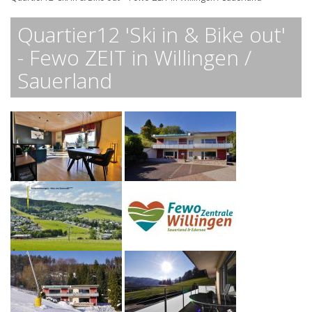
Quartier12 'Ski in & Bike out'
- Fewo ZEIT in Willingen /
Sauerland