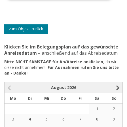
zum Objekt zurück
Klicken Sie im Belegungsplan auf das gewünschte
Anreisedatum
– anschließend auf das Abreisedatum
Bitte NICHT SAMSTAGE für An/Abreise anklicken
, da wir
diese nicht annehmen!
Für Ausnahmen rufen Sie uns bitte
an - Danke!
August
2026
Mo
Di
Mi
Do
Fr
Sa
So
1
2
3
4
5
6
7
8
9