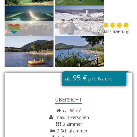
DTV-Klassifizierung
G
95 €
ab
pro Nacht
ÜBERSICHT
ca. 60 m²
max. 4 Personen
3 Zimmer
2 Schlafzimmer