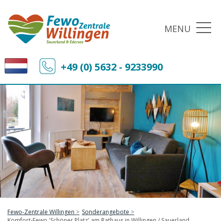
MENU
+49 (0) 5632 - 9233990
Fewo-Zentrale Willingen
Sonderangebote
Komfort-Fewo 'Schöner Platz' am Rathaus in Willingen / Sauerland