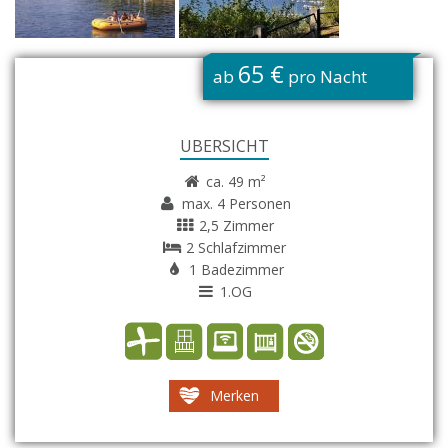
G
65 €
ab
pro Nacht
ÜBERSICHT
ca. 49 m²
max. 4 Personen
2,5 Zimmer
2 Schlafzimmer
1 Badezimmer
1.OG
Merken