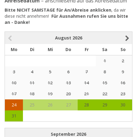
Anreisedatum
– anschließend auf das Abreisedatum
Bitte NICHT SAMSTAGE für An/Abreise anklicken
, da wir
diese nicht annehmen!
Für Ausnahmen rufen Sie uns bitte
an - Danke!
August
2026
Mo
Di
Mi
Do
Fr
Sa
So
1
2
3
4
5
6
7
8
9
10
11
12
13
14
15
16
17
18
19
20
21
22
23
24
25
26
27
28
29
30
31
September
2026