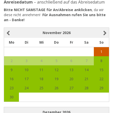
Anreisedatum
– anschließend auf das Abreisedatum
Bitte NICHT SAMSTAGE für An/Abreise anklicken
, da wir
diese nicht annehmen!
Für Ausnahmen rufen Sie uns bitte
an - Danke!
November
2026
Mo
Di
Mi
Do
Fr
Sa
So
1
2
3
4
5
6
7
8
9
10
11
12
13
14
15
16
17
18
19
20
21
22
23
24
25
26
27
28
29
30
Dezember
2026