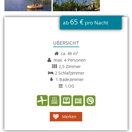
G
65 €
ab
pro Nacht
ÜBERSICHT
ca. 49 m²
max. 4 Personen
2,5 Zimmer
2 Schlafzimmer
1 Badezimmer
1.OG
Merken