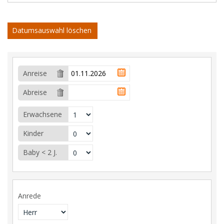
Datumsauswahl löschen
Anreise
Abreise
Erwachsene
Kinder
Baby < 2 J.
Anrede