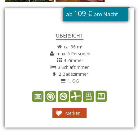
G
109 €
ab
pro Nacht
ÜBERSICHT
ca. 96 m²
max. 6 Personen
4 Zimmer
3 Schlafzimmer
2 Badezimmer
1. OG
Merken