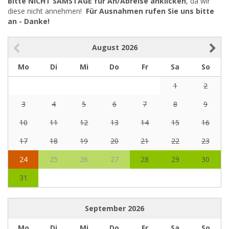
Bitte NICHT SAMSTAGE für An/Abreise anklicken
, da wir
diese nicht annehmen!
Für Ausnahmen rufen Sie uns bitte
an - Danke!
August
2026
Mo
Di
Mi
Do
Fr
Sa
So
1
2
3
4
5
6
7
8
9
10
11
12
13
14
15
16
17
18
19
20
21
22
23
24
25
26
27
28
29
30
31
September
2026
Mo
Di
Mi
Do
Fr
Sa
So