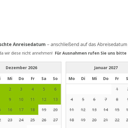
nschte Anreisedatum
– anschließend auf das Abreisedatum
 da wir diese nicht annehmen!
Für Ausnahmen rufen Sie uns bitte 
Dezember
2026
Januar
2027
i
Mi
Do
Fr
Sa
So
Mo
Di
Mi
Do
Fr
2
3
4
5
6
1
9
10
11
12
13
4
5
6
7
8
5
16
17
18
19
20
11
12
13
14
15
2
23
24
25
26
27
18
19
20
21
22