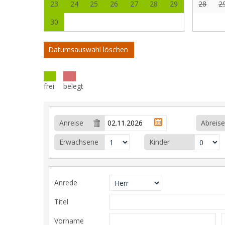
23
24
25
26
27
28
29
28
2
30
Datumsauswahl löschen
frei
belegt
Anreise
Abreise
Erwachsene
Kinder
Anrede
Titel
Vorname