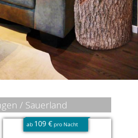
ngen / Sauerland
109 €
ab
pro Nacht