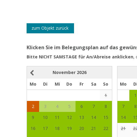
zum Objekt zurück
Klicken Sie im Belegungsplan auf das gewü
Bitte NICHT SAMSTAGE für An/Abreise anklicken
,
November
2026
Mo
Di
Mi
Do
Fr
Sa
So
Mo
D
1
1
2
3
4
5
6
7
8
7
8
9
10
11
12
13
14
15
14
1
16
17
18
19
20
21
22
21
2