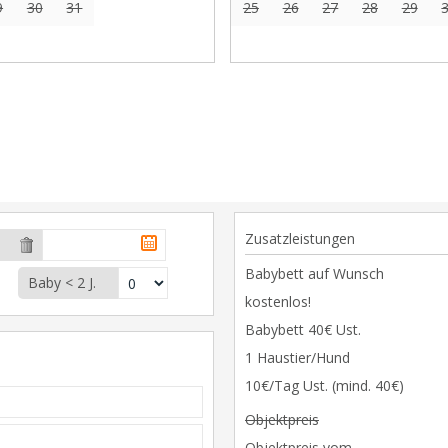
9
30
31
25
26
27
28
29
Zusatzleistungen
Babybett auf Wunsch
Baby < 2 J.
kostenlos!
Babybett 40€ Ust.
1 Haustier/Hund
10€/Tag Ust. (mind. 40€)
Objektpreis
Objektpreis vom