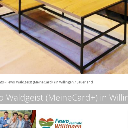
s - Fewo Waldgeist (MeineCard+) in Willingen / Sauerland
 Waldgeist (MeineCard+) in Willi