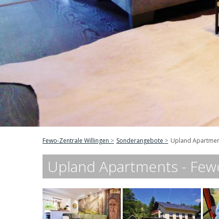
Fewo-Zentrale Willingen
Sonderangebote
Upland Apartment
Upland Apartments - Fewo